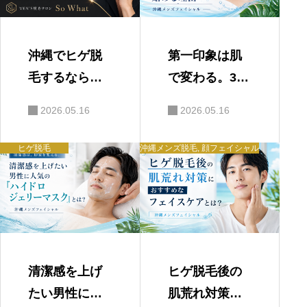
沖縄でヒゲ脱
第一印象は肌
毛するなら肌
で変わる。30
ケアまで考え
代男性がフェ
2026.05.16
2026.05.16
た方がいい理
イシャルを始
由｜北谷メン
める理由｜沖
ヒゲ脱毛
沖縄メンズ脱毛
,
顔フェイシャル
ズフェイシャ
縄メンズフェ
ル
イシャル
清潔感を上げ
ヒゲ脱毛後の
たい男性に人
肌荒れ対策に