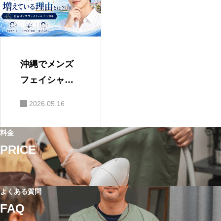
フェイシャル
ズフェイシャ
ル
沖縄でメンズ
フェイシャル
を始める男性
2026.05.16
が増えている
理由とは？｜
料金
北谷メンズフ
PRICE
ェイシャル・
ヒゲ脱毛
よくある質問
FAQ