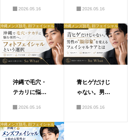
気の「ハイド
おすすめなフ
2026.05.16
2026.05.16
ロジェリーマ
ェイスケアと
スク」とは？
は？｜沖縄メ
沖縄メンズ脱毛
,
顔フェイシャル
沖縄メンズ脱毛
,
顔フェイシャル
｜沖縄メンズ
ンズフェイシ
フェイシャル
ャル
沖縄で毛穴・
青ヒゲだけじ
テカリに悩む
ゃない。男性
男性へ。フォ
の“顔印象”を
2026.05.16
2026.05.16
トフェイシャ
変えるフェイ
ルという選択
シャルケアと
沖縄メンズ脱毛
,
顔フェイシャル
｜北谷メンズ
は｜沖縄メン