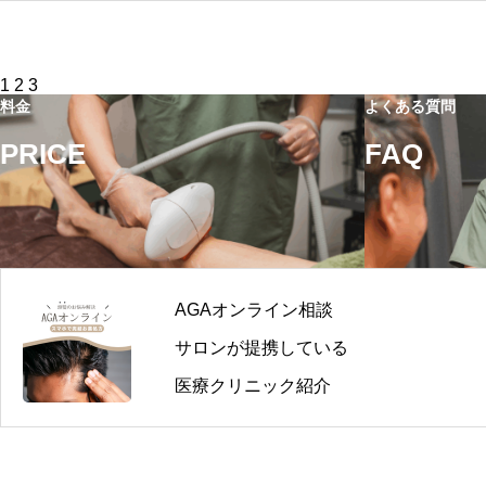
投
1
2
3
稿
料金
よくある質問
の
ペ
PRICE
FAQ
ー
ジ
送
り
AGAオンライン相談
サロンが提携している
医療クリニック紹介