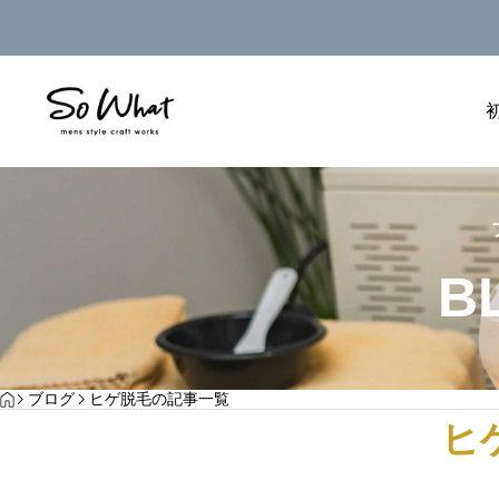
沖縄メンズ脱毛
沖縄メンズ脱毛
B
ダブル脱毛
HOME
ブログ
ヒゲ脱毛の記事一覧
嘉手納・読谷村で光脱毛を検討する男性へ｜
読谷村・嘉手納で脚
ヒ
痛み・回数・通い方を解説
パンの季節に向けた
ワックス脱毛と光脱毛の併用脱毛。効果も持続性もアップする脱毛方