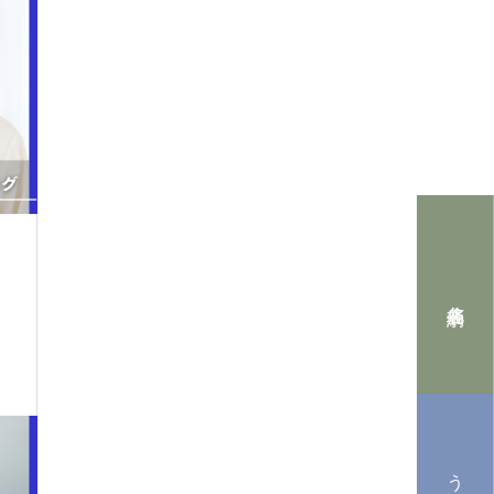
北谷店 予約
うるま店 予約