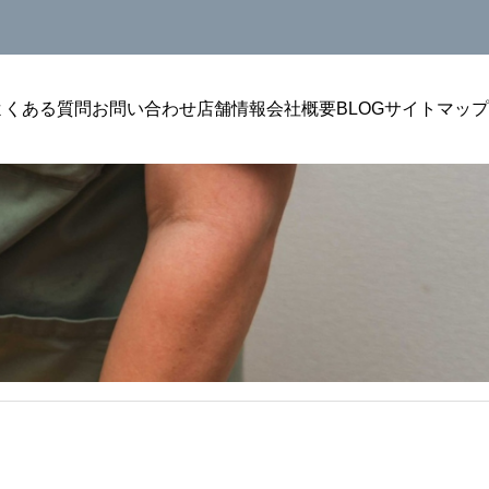
よくある質問
お問い合わせ
店舗情報
会社概要
BLOG
サイトマップ
沖縄メンズ脱毛
沖縄メ
ワックス脱毛
ック
嘉手納で全身脱毛を考える男性へ｜ヒゲ・
読谷村か
腕・脚・VIOの選び方
イ・清潔
即日で綺麗でストレスフリー。即効性のあるムダ毛除去メ