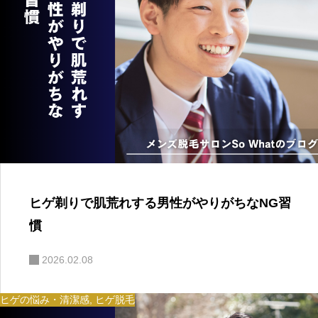
ヒゲ剃りで肌荒れする男性がやりがちなNG習
慣
2026.02.08
ヒゲの悩み・清潔感
,
ヒゲ脱毛