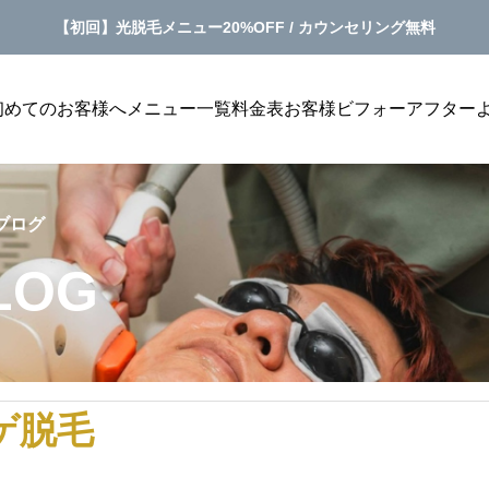
【初回】光脱毛メニュー20%OFF / カウンセリング無料
初めてのお客様へ
メニュー一覧
料金表
お客様ビフォーアフター
沖縄メンズ脱毛
ブログ
LOG
ハイブリッド脱毛
脱毛を考える男性へ｜短
沖縄中部でダブル脱毛を受けるなら｜ワ
ゲ脱毛
清潔感対策
ス脱毛×光脱毛の違い
法
SoWhatの光脱毛、ヒゲ、全身、VIOに対応