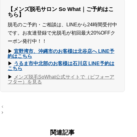
【メンズ脱毛サロン So What｜ご予約はこ
ちら】
脱毛のご予約・ご相談は、LINEから24時間受付中
です。お友達登録で光脱毛が初回最大20%OFFク
ーポン発行中！！
▶
宜野湾市、沖縄市のお客様は北谷店へ LINE予
約はこちら
▶
うるま市中北部のお客様は石川店 LINE予約は
こちら
▶
メンズ脱毛SoWhat公式サイトで（ビフォーア
フター）を見る
投
稿
ナ
ビ
ゲ
ー
関連記事
シ