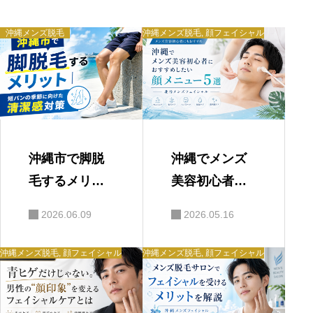
ョ
ン
沖縄メンズ脱毛
沖縄メンズ脱毛
,
顔フェイシャル
沖縄市で脚脱
沖縄でメンズ
毛するメリッ
美容初心者に
ト｜短パンの
おすすめした
2026.06.09
2026.05.16
季節に向けた
い顔メニュー5
清潔感対策
選｜北谷メン
沖縄メンズ脱毛
,
顔フェイシャル
沖縄メンズ脱毛
,
顔フェイシャル
ズフェイシャ
ル