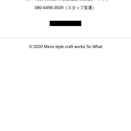
080-6498-3509（スタッフ直通）
© 2020 Mens style craft works So What