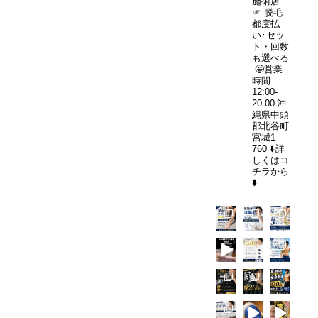
施術店"
ㅤㅤ
ズ
☞ 脱毛
や
ズ
脱
都度払
す
脱
い･セッ
毛
ト・回数
い
毛
も選べる
が
メ
は
🤩営業
初
時間
ン
何
12:00-
め
ズ
20:00
沖
回
て
縄県中頭
脱
必
郡北谷町
の
宮城1-
毛
要？
方
760
⬇️詳
｜
ヒ
しくはコ
へ
チラから
清
ゲ・
｜
⬇️
潔
V
恥
感
I
ず
を
O・
か
整
全
し
え
身
さ
る
の
と
な
目
不
ら
安