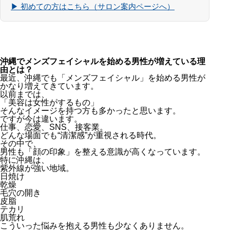
▶ 初めての方はこちら（サロン案内ページへ）
沖縄でメンズフェイシャルを始める男性が増えている理
由とは？
最近、沖縄でも「メンズフェイシャル」を始める男性が
かなり増えてきています。
以前までは、
「美容は女性がするもの」
そんなイメージを持つ方も多かったと思います。
ですが今は違います。
仕事、恋愛、SNS、接客業。
どんな場面でも“清潔感”が重視される時代。
その中で、
男性も「顔の印象」を整える意識が高くなっています。
特に沖縄は、
紫外線が強い地域。
日焼け
乾燥
毛穴の開き
皮脂
テカリ
肌荒れ
こういった悩みを抱える男性も少なくありません。