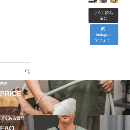
安
を
さらに読み
解
込む
説
Instagram
でフォロー
S
e
a
料金
r
PRICE
c
h
f
o
よくある質問
r
FAQ