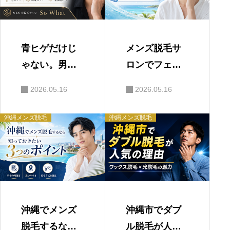
青ヒゲだけじ
メンズ脱毛サ
ゃない。男性
ロンでフェイ
の“顔印象”を
シャルを受け
2026.05.16
2026.05.16
変えるフェイ
るメリットを
シャルケアと
解説｜沖縄メ
沖縄メンズ脱毛
沖縄メンズ脱毛
は｜沖縄メン
ンズフェイシ
ズフェイシャ
ャル
ル
沖縄でメンズ
沖縄市でダブ
脱毛するなら
ル脱毛が人気