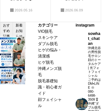
知っておきた
の理由｜ワッ
2026.05.16
2026.06.09
い3つのポイン
クス脱毛×光脱
ト
毛の魅力
カテゴリー
instagram
おす
新着
すめ
お知
VIO脱毛
sowha
記事
らせ
スキンケア
t_chat
北
an
ダブル脱毛
谷・
沖縄北谷
ヒゲの悩み・
の男性脱
嘉
清潔感
毛サロン
嘉
顔のトー
手
ヒゲ脱毛
手
タルケア
納・
| 光フォ
沖縄メンズ脱
納・
トフェイ
読
沖
毛
読
シャル
谷
縄
ご予約は
脱毛基礎知
谷
DM•LIN
村
中
識・初心者ガ
E ☏
村
か
部
080-
イド
で
6498-
ら
で
顔フェイシャ
3509
🎖️
メ
通
沖縄"ダ
メ
ル
ン
ブル脱毛
い
ン