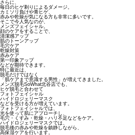
さらに、
毎日のヒゲ剃りによるダメージ。
カミソリ負けや青ヒゲ、
赤みや乾燥が気になる方も非常に多いです。
そこで今人気なのが、
メンズフェイシャル。
顔のケアをすることで、
清潔感アップ
肌のトーンアップ
毛穴ケア
乾燥対策
赤みケア
第一印象アップ
などが期待できます。
特に最近は、
脱毛だけではなく
「肌ケアまで意識する男性」が増えてきました。
メンズ脱毛SoWhat北谷店でも、
ヒゲ脱毛と合わせて
フォトフェイシャル
ハイドロジェリーマスク
などを受ける方が増えています。
フォトフェイシャルでは、
光を使って肌にアプローチし、
毛穴・くすみ・乾燥・ハリ不足などをケア。
ハイドロジェリーマスクでは、
脱毛後の赤みや乾燥を鎮静しながら、
高保湿ケアを行います。