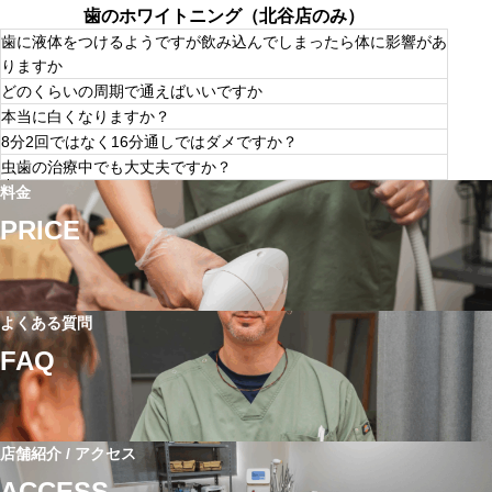
会社様での契約も対応させていただきます。
歯のホワイトニング（北谷店のみ）
歯に液体をつけるようですが飲み込んでしまったら体に影響があ
りますか
どのくらいの周期で通えばいいですか
食品で認められている物をしようしているため安全性も高
本当に白くなりますか？
く飲み込んでしまっても影響ございません。
初月は本来の歯に近ずけていただく期間としてなるべくお
8分2回ではなく16分通しではダメですか？
日にちをあけずに4〜5回行っていただき、2ヶ月目以降か
歯の表面をクリーニングするという特性上、もともと歯の
らはその後に着色した汚れをとっていきながら月一回メン
虫歯の治療中でも大丈夫ですか？
着色がない方や表面のエナメル層が薄いことによって歯が
テナンスで行っていただく流れが多いです。
2回に分けている理由として間に歯磨きの工程を挟んでい
黄色く見えてしまう方は効果がご実感いただきづらくなり
料金
ただくことにより初めの８分間で一度色素沈着をリセット
ます。ただし頑固な着色の場合は複数回繰り返すことで初
ホワイトニングによる虫歯が悪化するということはありま
し2回目の照射で効果をより促進させる目的があります。
めて効果が実感いただけた例もございます。
PRICE
せんので問題ありません。
また長時間開口状態でいる事によりご負担を与えてしまわ
ないために2回に分けています。
よくある質問
FAQ
店舗紹介 / アクセス
ACCESS