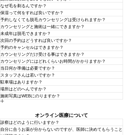
ヒリヒリ感が残っている状態で施術は控えさせていただい
なぜ毛を剃るんですか？
ております。お肌のコンディションが良い日に改めてご予
お肌の体温を上げる行為は基本NGとなっております。運
約をいただく場合がございます。
保湿って何をすれば良いですか？
動で汗をかいたり、紫外線を浴びたりする行為はお控えく
毛が長いと火傷につながったり、脱毛効果が半減する場合
ださい。
予約しなくても脱毛カウンセリングは受けられますか？
がございます。脱毛効果がしっかり出るためにはなるべく
脱毛後はお肌が乾燥していることが多いです。お風呂上が
綺麗にシェービングすることをオススメいたします。手が
カウンセリングと施術は一緒にできますか？
りには化粧水や乳液で潤いを与えてください。万が一お肌
届かない所はサロンでスタッフがお手伝いいたします。
当サロンはマンツーマンで施術しますのでご予約は必ず必
に合わない場合は使用をお控えください。
未成年は脱毛できますか？
要となります。
初めての方はカウンセリングやパッチテストが必要です。
次回の予約はどうすれば良いですか？
経験のあるお客様は簡単なご説明あと可能です。
親権同意書のご記入とカウンセリング後施術可能です。
予約のキャンセルはできますか？
初回の施術後に次回のご予約を伺うか、LINEでその都度
カウンセリングだけ受ける事はできますか？
ご予約となります。
事前にキャンセルのご連絡をいただければ可能です。
カウンセリングにはどれくらいお時間がかかりますか？
もちろん大丈夫です。無料でカウンセリングを行なってお
当日何か準備は必要ですか？
ります。
初めてのカウンセリングには30分〜40分いただいており
スタッフさんは若いですか？
ます。
特に必要なものはございません。施術場所のチェックをす
駐車場はありますか？
る場合がございますので脱ぎ着しやすい服でお願いしま
スタッフの年齢は40代前半です。
す。
場所はどのへんですか？
サロン専用駐車場がございます。
施術写真はWEBにのりますか？
北谷店はアメリカンビレッジより宮城海岸方面へ車で5分
ほどの位置にあります。
無断で写真を撮ったり勝手に掲載することはありません。
https://share.google/p8RCtthzBicjaOeoT
うるま店は石川の東山、ホームセンタータバタから1分で
オンライン医療について
す。
https://share.google/GFzFL7vG04po8LuJL
診察はどのように行いますか？
自分に合うお薬が分からないのですが、医師に決めてもらうこと
＜LINEでのご予約が完了したら＞