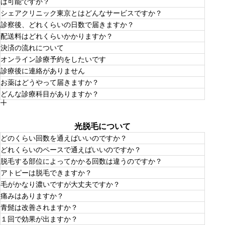
は可能ですか？
外来の場合は予約申し込み後ご希望日のご希望時間にお電
話で約15分くらいの診療を行います。症状によってはテレ
シェアクリニック東京とはどんなサービスですか？
ビ電話での診療も可能です。
可能でございます。改善したい症状を診察にて医師にご相
診察後、どれくらいの日数で届きますか？
談ください。医師が体調を診た上で適切なお薬を処方いた
シェアクリニック東京は、スマホやテレビ電話でご自宅や
します。
配送料はどれくらいかかりますか？
外出先で診察、お薬の処方を受けることができるオンライ
お薬の処方がある方は、決済完了後すぐに発送手続きを行
ン診療プラットフォームです。
決済の流れについて
っております。
「時間が無くて、病院に行くのは面倒くさい」「クリニッ
全国一律1,000円です。（離島・北海道・沖縄・九州は
当日発送できるよう努めておりますが、予約状況や決済状
オンライン診療予約をしたいです
クや薬局での待ち時間が嫌」、「病院に入るところを人に
1,500円）
況により翌日以降の発送となる場合がございます。
決済方法はクレジットカードまたは銀行振り込みとなりま
見られたくない」、「個人輸入薬は危険だと厚労省も注意
診療後に連絡がありません
※沖縄・離島は3日〜5日ほどかかる場合がございます。
す。
喚起しているし自分で購入するのは不安…」などの、お悩
QR コードまたは予約ボタンを押していただき公式LINEか
みを抱える方へおすすめです。 もちろん男性・女性どな
お薬はどうやって届きますか？
らのご予約となります。
たでも受診することができます。
決済時のエラーや確認事項がない限り診療後にご対応いた
再診の場合や２回目以降のお薬処方の場合もLINEからお
どんな診療科目がありますか？
東京になりますが外来も可能です。
だく事はございません。お薬の到着までしばらくお待ちく
申し込み下さい。
処方されたお薬は中身がわからないように宅急便でお届け
シェアクリニック東京
ださい。
予約診療はこちら>>
致します。
〒153-0062 東京都目黒区三田１丁目９−１６
男性と女性も含めると以下の診療が可能です。
ビサンテ恵比寿 2階
・男性AGA
光脱毛について
・メディカルダイエット 肥満症
・ED 早漏防止
どのくらい回数を通えばいいのですか？
・女性AGA
・飲む日焼け止め
どれくらいのペースで通えばいいのですか？
・メディカルアイラッシュ
お客様の目的や毛質・毛量によって通って頂く回数は大き
脱毛する部位によってかかる回数は違うのですか？
・不眠症 睡眠障害
く異なります。脱毛部位にもよりますが、毛をある程度減
光脱毛の場合は初めのうちは２週間に一回の施術で、減毛
・インフルエンザ予防
らしたい方は約5.6回以上・つるつるにしたい方は約10回
アトピーは脱毛できますか？
がすすむにつれ周期を伸ばす場合もございます。
・性感染症
以上を目安におすすめしております。
違います。特にヒゲやVIOは毛の太さや毛量によって変わ
・花粉症
毛がかなり濃いですが大丈夫ですか？
ってまいります。
・メディカルスキンケア
アトピー以外の場所は脱毛可能ですが、お薬の服用やお肌
痛みはありますか？
の状況をみて判断する場合がございます。
はい。回数はかかりますが減毛や自己処理が少なくなって
青髭は改善されますか？
くることを実感できると思います。
施術内容にもよりますが、多少痛みがある場合がございま
１回で効果が出ますか？
すが減毛が進むにつれ痛みも減ってくる傾向があります。