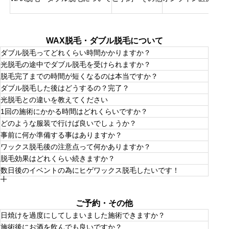
WAX脱毛・ダブル脱毛について
ダブル脱毛ってどれくらい時間かかりますか？
光脱毛の途中でダブル脱毛を受けられますか？
お客様の体格にもよりますが、ワックス脱毛の後、光脱毛
脱毛完了までの時間が短くなるのは本当ですか？
を行いますので、お時間は通常の施術の２倍はかかりま
受けられますが、ある程度毛の長さを確保するので毛を伸
す。髭で約60分、脚で120分ほどかかる場合がございま
ダブル脱毛した後はどうするの？完了？
ばす時間がかかります。
す。
永久脱毛ではないので完全には毛が生えてこなくなること
光脱毛との違いを教えてください
はありません。が、ある程度自己処理なしで継続して綺麗
ダブル脱毛の後はSHRとIPL光脱毛を２週間おきに受けて
な部分を保つことは可能です。
1回の施術にかかる時間はどれくらいですか？
いただき体毛を減らしていきます。３ヶ月間は頑張って通
ワックスはすぐに効果（スッキリ感）が感じられます。多
っていただいて効果を体感していただきたいです。
どのような服装で行けば良いでしょうか？
少施術には一瞬の痛みがありますが肌もすべすべ、ツルツ
施術する部位にもよりますが、入店から約30分〜１時間程
ルになります。フラッシュ脱毛は施術後に徐々に毛根が抜
事前に何か準備する事はありますか？
度（カウンセリング含む）とお考えください。
けてくる感じなので、効果をすぐ感じたいお客様にはワッ
どんな服装でも大丈夫です。脱いだり着たりしやすい服装
広い部位、全身、上半身、下半身、VIOセットですと2時
ワックス脱毛後の注意点って何かありますか？
クスをオススメするかもしれません（個人的感想です）
が良いのと、施術中は少し暑くなる場合がございますので
間〜4時間ほどかかる場合がございます。お急ぎのお客様
体毛が長ければ長いほどワックス脱毛は効果があり、しっ
汗をかきにくい素材が良いかと思います。
脱毛効果はどれくらい続きますか？
は事前にお申し付けください。
かりとワックスが絡み抜きやすいですが、普段通りでも構
お肌が敏感になっているため熱い湯船や水泳・日焼け、激
いません。シェービングはしないでそのままの状態でお越
数日後のイベントの為にヒゲワックス脱毛したいです！
しい運動、お肌に刺激を与えることはお控えください。
しください。
ワックスはヘアーの根元から脱毛するため、ヘアーの発育
入浴はぬるめのシャワーで石けんを使わず優しく施術部分
ヒゲは2ミリ〜4ミリほど毛を伸ばしてお越し下さい。
サイクルや毛質により個人差はありますが、ブラジリアン
を流す程度でお願いいたします。翌日以降からは施術個所
ワックス脱毛にはヒゲの長さが必要です。最低でも３ミリ
ワックスのの場合2～6週間程快適にすごせることと思いま
を保湿し乾燥と埋もれ毛を防止してください。
は欲しいです。５〜７日くらいかかるでしょうか。あとワ
す。
埋もれ毛防止は、週2回程スクラブ等で施術部分を軽く優
ご予約・その他
ックス脱毛後は施術部分が赤くなったりヒリヒリしたりす
一般的な毛周期のタイミングを考えると、1カ月おきに3回
しくマッサージ＆保湿してください。ほぼ普段通り生活で
る場合がありますので施術後、余裕をもって数日あけるの
連続で施術されますと、より効果が感じられると思いま
日焼けを過度にしてしまいました施術できますか？
きます。
が良いです。
す。
施術後にお酒を飲んでも良いですか？