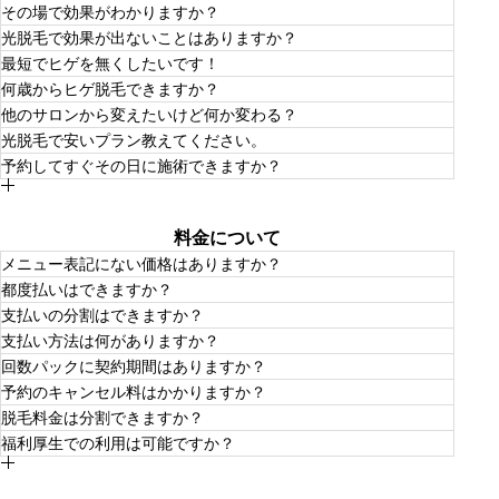
お時間がかかる場合がございますが改善されている方が多
その場で効果がわかりますか？
くいらっしゃいます。
出る場合もありますし、感じられない場合もございます。
光脱毛で効果が出ないことはありますか？
光脱毛の理論上、熱を溜めて毛が生える組織を徐々に壊し
ワックス脱毛の場合は見た目がハッキリとわかります。お
ていきますので数回は必要となります。お身体の部分によ
最短でヒゲを無くしたいです！
肌も明るくなります。光脱毛の場合は３〜4回目くらいか
っても変わります。
長く通っていただいているお客様で効果が全く出てないお
ら徐々に変化が感じられます。
何歳からヒゲ脱毛できますか？
客様はいません。根気よく定期的に通っていただくことを
So Whatがオススメしているダブル脱毛→光脱毛が最も有
オススメ致します！
他のサロンから変えたいけど何か変わる？
効的です！
当サロンでは高校生からとなります。学割料金（通常の
光脱毛で安いプラン教えてください。
20%OFF）もございます。
光脱毛の場合はそのままご予約していただきカウンセリン
予約してすぐその日に施術できますか？
グ後施術いたします。
都度脱毛より３回セットやヒゲ＋パーツのセット脱毛がオ
ススメです！
光脱毛の場合は可能です。ワックス、ダブル脱毛につきま
してはヒゲの長さが必要になります。アレルギーや肌が弱
料金について
いお客様は事前にパッチテストをオススメいたします。
メニュー表記にない価格はありますか？
都度払いはできますか？
ありません。事前に料金はご提示いたします。
支払いの分割はできますか？
できます。セットやパック料金の方がお安くなる場合もご
支払い方法は何がありますか？
ざいますのでご検討ください。
はいできます。分割回数は特に決まっていませんのでお客
回数パックに契約期間はありますか？
様との相談で決めさせていただいております。
現金、クレジットカード各種、楽天PAY、auPAY、楽天
予約のキャンセル料はかかりますか？
edyなどで支払いが可能です。
契約期間は特に設けておりません。出張やお仕事で一旦来
脱毛料金は分割できますか？
れなくなっても、期日はありませんのでパックの続きから
基本いただいておりませんが、キャンセルの際は事前にご
施術可能です。
福利厚生での利用は可能ですか？
連絡いただけると助かります。
できます。高額な場合はスタッフ相談して数回に分けて分
割でお支払いが可能です。
事前にご相談いただければ対応可能です。